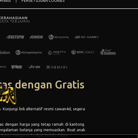
RIVASI
|
PERSETUJUAN COOKIES
GE・
KUNGFU
IG
as dengan Gratis
 Kunjungi link alternatif resmi cawan4d, segera
tas dengan harga yang tetap ramah di kantong.
MAYAN
FORTUNE BULL
pengalaman belanja yang memuaskan. Buat anak