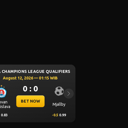
7/8/2026
OOM
LUCKY ACE
OTBALL F24 ELITE CLUB FRIENDLY
August 8, 2026 — 01:45 WIB
0 : 1
Next
BET NOW
helsea
e-Inter Milan
0
-0.87
0.00
0.63
UY・
CRAZY 777
IG