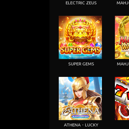
ELECTRIC ZEUS
MAHJ
SUPER GEMS
MAHJ
ATHENA・LUCKY