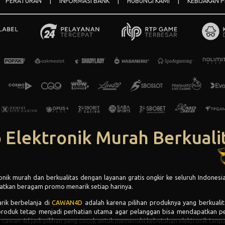
PERATURAN
|
INFORMASI BANK
|
HUBUNGI KAMI
|
KEBIJAKAN P
PER BOOM
WU XIA
CHALLEN
GOLDEN P
Elektronik Murah Berkualit
nik murah dan berkualitas dengan layanan gratis ongkir ke seluruh Indonesia.
patkan beragam promo menarik setiap harinya.
rik berbelanja di
CAWAN4D
adalah karena pilihan produknya yang berkuali
LENGE・FU LU
ZUMA
CHALLENGE・
 produk tetap menjadi perhatian utama agar pelanggan bisa mendapatkan 