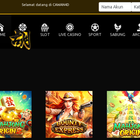
Selamat datang di CAWAN4D
ME
TOGEL
SLOT
LIVE CASINO
SPORT
SABUNG
ARC