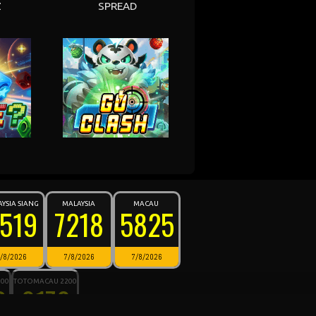
Z
SPREAD
GO CLASH
YSIA SIANG
MALAYSIA
MACAU
519
7218
5825
/8/2026
7/8/2026
7/8/2026
900
TOTOMACAU 2200
3
9178
S 2
ZEUS OF OLYMPUS