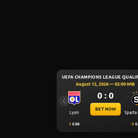
7/8/2026
DENG DENG
PYRAM
UEFA CHAMPIONS LEAGUE QUALIF
August 11, 2026 — 22:59 WIB
0 : 0
Previous
BET NOW
Union 
Bodo Glimt
Gill
0.75
0.82
-0.75
CHEF HUSKY
FEATU
P