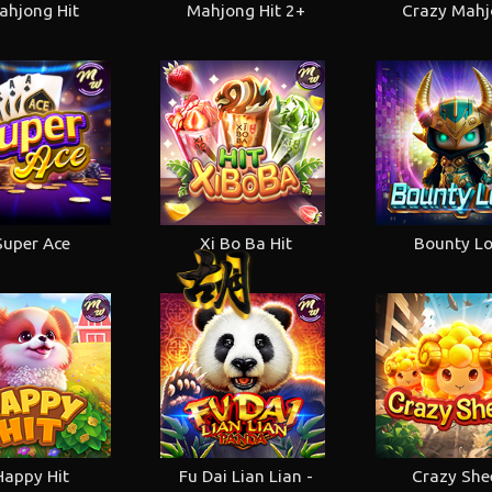
ahjong Hit
Mahjong Hit 2+
Crazy Mahj
Super Ace
Xi Bo Ba Hit
Bounty Lo
Happy Hit
Fu Dai Lian Lian -
Crazy She