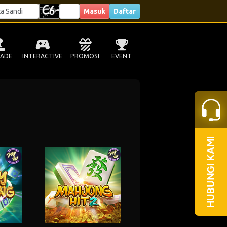
Masuk
Daftar
ADE
INTERACTIVE
PROMOSI
EVENT