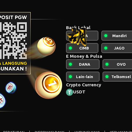
Bank Lokal
BCA
Mandiri
CIMB
JAGO
h - 88 Riches
Wealth - 88 Treasures
Wealth - 88 D
E Money & Pulsa
DANA
OVO
Lain-lain
Telkomsel
Crypto Currency
USDT
une - Infinite
Fortune - Dazzling
Fortune - G
Treasure
Diamond
Drum