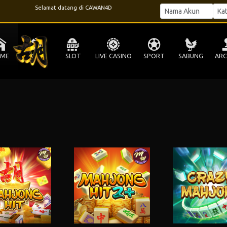
Selamat datang di CAWAN4D
ME
TOGEL
SLOT
LIVE CASINO
SPORT
SABUNG
ARC