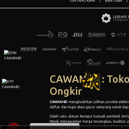
TENTANG KAMI
|
BANTUAN
|
Maneki Neko
Eye
CAWAN4D : Toko 
Ongkir
CAWAN4D
menghadirkan pilihan produk elektro
daftar dan login akun gacor sekarang untuk da
Lucky Fish
Salah satu alasan kenapa banyak pembeli terta
Meski menawarkan harga terjangkau, kualitas
Chat Customer Service