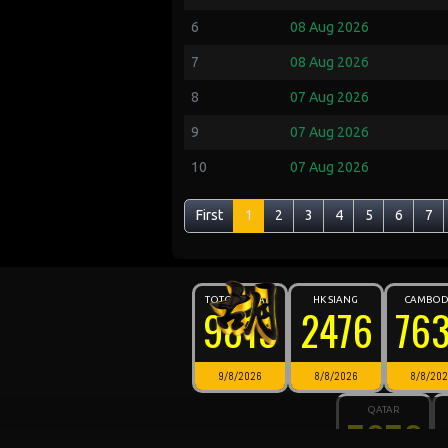
6
08 Aug 2026
7
08 Aug 2026
8
07 Aug 2026
9
07 Aug 2026
10
07 Aug 2026
First
1
2
3
4
5
6
7
TOTO WUHAN
HK SIANG
CAMBOD
9813
2476
76
9/8/2026
8/8/2026
8/8/20
QATAR
5256