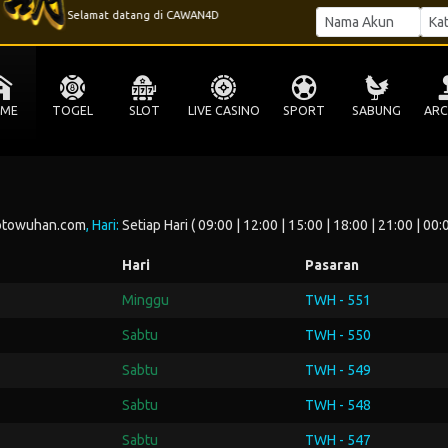
Selamat datang di CAWAN4D
ME
TOGEL
SLOT
LIVE CASINO
SPORT
SABUNG
ARC
towuhan.com
, Hari:
Setiap Hari ( 09:00 | 12:00 | 15:00 | 18:00 | 21:00 | 00:
Hari
Pasaran
Minggu
TWH - 551
Sabtu
TWH - 550
Sabtu
TWH - 549
Sabtu
TWH - 548
Sabtu
TWH - 547