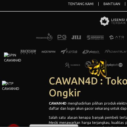
TENTANG KAMI
|
BANTUAN
|
CAWAN4D : Toko 
Ongkir
CAWAN4D
menghadirkan pilihan produk elektro
daftar dan login akun gacor sekarang untuk da
Salah satu alasan kenapa banyak pembeli terta
Meski menawarkan harga terjangkau, kualitas