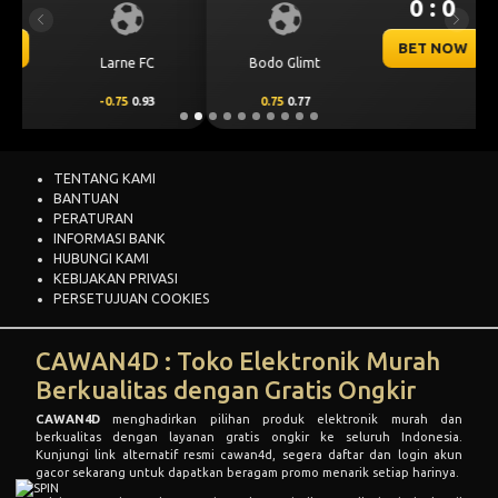
0 : 0
Previous
Next
BET NOW
Bodo Glimt
Union Saint-Gilloise
0.75
0.77
-0.75
-0.95
TENTANG KAMI
BANTUAN
PERATURAN
INFORMASI BANK
HUBUNGI KAMI
KEBIJAKAN PRIVASI
PERSETUJUAN COOKIES
CAWAN4D : Toko Elektronik Murah
Berkualitas dengan Gratis Ongkir
CAWAN4D
menghadirkan pilihan produk elektronik murah dan
berkualitas dengan layanan gratis ongkir ke seluruh Indonesia.
Kunjungi link alternatif resmi cawan4d, segera daftar dan login akun
gacor sekarang untuk dapatkan beragam promo menarik setiap harinya.