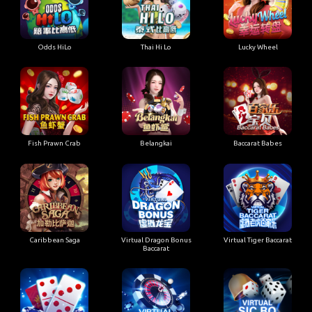
Odds HiLo
Thai Hi Lo
Lucky Wheel
Fish Prawn Crab
Belangkai
Baccarat Babes
Caribbean Saga
Virtual Dragon Bonus
Virtual Tiger Baccarat
Baccarat