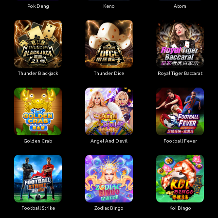
Pok Deng
Keno
Atom
Thunder Blackjack
Thunder Dice
Royal Tiger Baccarat
Golden Crab
Angel And Devil
Football Fever
Football Strike
Zodiac Bingo
Koi Bingo