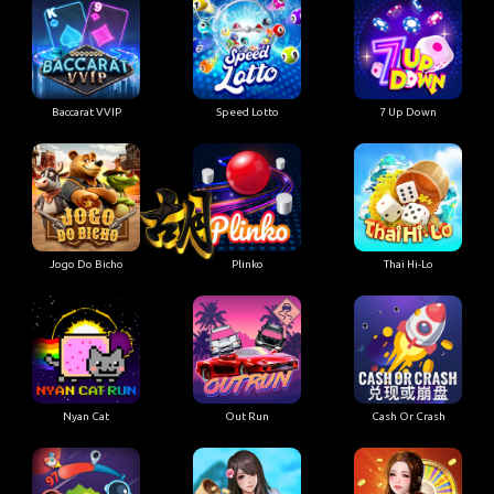
Baccarat VVIP
Speed Lotto
7 Up Down
Jogo Do Bicho
Plinko
Thai Hi-Lo
Nyan Cat
Out Run
Cash Or Crash