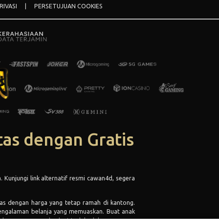
as dengan Gratis
 Kunjungi link alternatif resmi cawan4d, segera
tas dengan harga yang tetap ramah di kantong.
pengalaman belanja yang memuaskan. Buat anak
a harus menguras budget terlalu dalam.