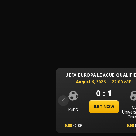
6/8/2026
UEFA EUROPA LEAGUE QUALIFI
August 6, 2026 — 22:59 WIB
0 : 0
Previous
BET NOW
Jagiellonia
Range
Bialystok
0.00
0.98
0.00