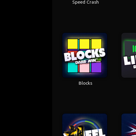
Speed Crash
Blocks