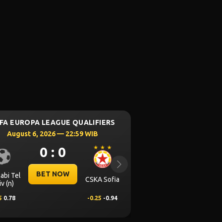
6/8/2026
FA EUROPA LEAGUE QUALIFIERS
August 7, 2026 — 00:00 WIB
0 : 0
Next
BET NOW
Hradec
Besiktas
alove
25
-0.78
0.25
0.62