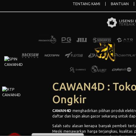
CAWAN4D : Toko 
Ongkir
CAWAN4D
menghadirkan pilihan produk elektro
daftar dan login akun gacor sekarang untuk da
Salah satu alasan kenapa banyak pembeli terta
Meski menawarkan harga terjangkau, kualitas
muda, gamer, pelajar, maupun pekerja kantoran,